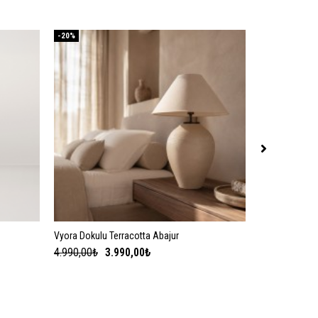
-20%
Vyora Dokulu Terracotta Abajur
SEPETE EKLE
4.990,00₺
3.990,00₺