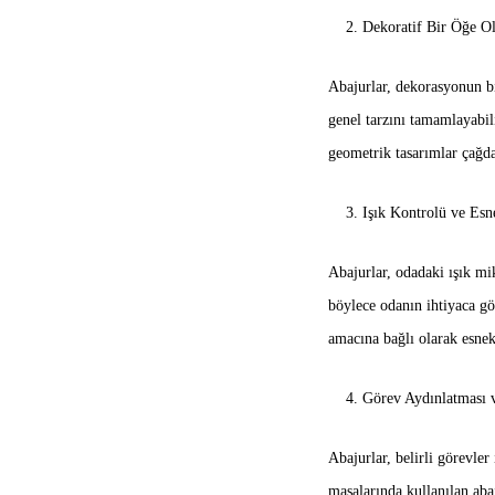
2. Dekoratif Bir Öğe Ol
Abajurlar, dekorasyonun bir
genel tarzını tamamlayabili
geometrik tasarımlar çağda
3. Işık Kontrolü ve Esn
Abajurlar, odadaki ışık mi
böylece odanın ihtiyaca gö
amacına bağlı olarak esnek
4. Görev Aydınlatması 
Abajurlar, belirli görevl
masalarında kullanılan abaj