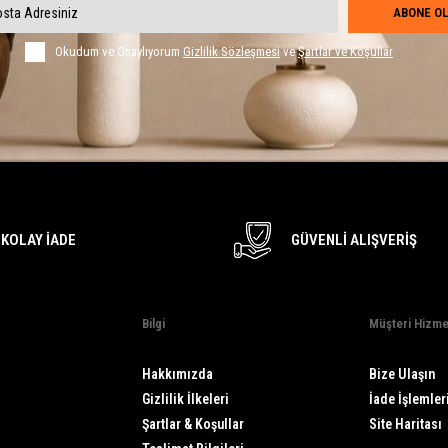
ABONE OL
Okudum ve Onaylıyorum
Gizlilik Sözleşmesi
ve
Şartlar ve Koşullar
KOLAY İADE
GÜVENLI ALIŞVERIŞ
Bilgi
Müşteri Hizme
Hakkımızda
Bize Ulaşın
Gizlilik İlkeleri
İade İşlemler
Şartlar & Koşullar
Site Haritası