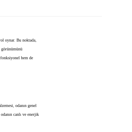
rol oynar. Bu noktada,
tik görünümünü
m fonksiyonel hem de
malzemesi, odanın genel
r odanın canlı ve enerjik