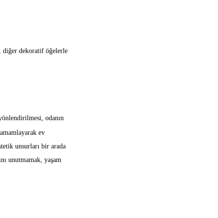
 diğer dekoratif öğelerle
yönlendirilmesi, odanın
ı tamamlayarak ev
tetik unsurları bir arada
ğını unutmamak, yaşam