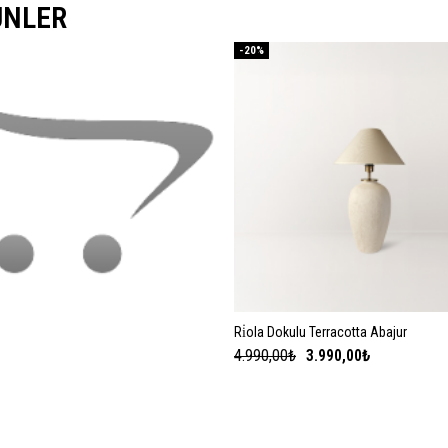
ÜNLER
-20%
SEPETE EKLE
Ri̇ola Dokulu Terracotta Abajur
SEPETE EKLE
4.990,00₺
3.990,00₺