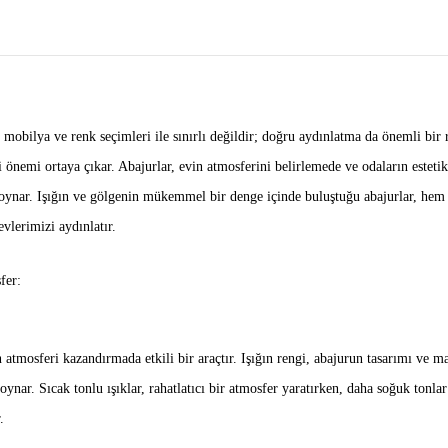
mobilya ve renk seçimleri ile sınırlı değildir; doğru aydınlatma da önemli bir 
 önemi ortaya çıkar. Abajurlar, evin atmosferini belirlemede ve odaların este
 oynar. Işığın ve gölgenin mükemmel bir denge içinde buluştuğu abajurlar, he
evlerimizi aydınlatır.
fer:
n atmosferi kazandırmada etkili bir araçtır. Işığın rengi, abajurun tasarımı ve 
 oynar. Sıcak tonlu ışıklar, rahatlatıcı bir atmosfer yaratırken, daha soğuk tonla
.