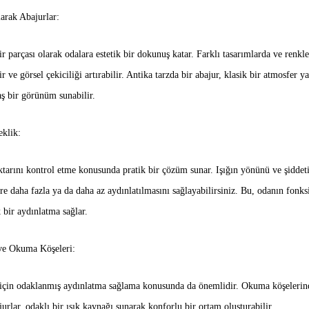
arak Abajurlar:
 parçası olarak odalara estetik bir dokunuş katar. Farklı tasarımlarda ve renkle
r ve görsel çekiciliği artırabilir. Antika tarzda bir abajur, klasik bir atmosfer 
ş bir görünüm sunabilir.
eklik:
ktarını kontrol etme konusunda pratik bir çözüm sunar. Işığın yönünü ve şiddetin
re daha fazla ya da daha az aydınlatılmasını sağlayabilirsiniz. Bu, odanın fonk
 bir aydınlatma sağlar.
ve Okuma Köşeleri:
er için odaklanmış aydınlatma sağlama konusunda da önemlidir. Okuma köşelerin
urlar, odaklı bir ışık kaynağı sunarak konforlu bir ortam oluşturabilir.