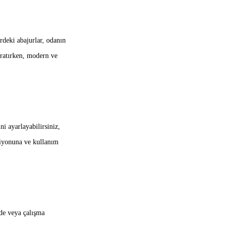
rdeki abajurlar, odanın
yaratırken, modern ve
i ayarlayabilirsiniz,
siyonuna ve kullanım
de veya çalışma