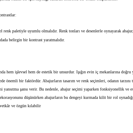
ntrastlar:
l renk paletiyle uyumlu olmalıdır. Renk tonları ve desenlerle oynayarak abajur,
ada belirgin bir kontrast yaratmalıdır.
da hem işlevsel hem de estetik bir unsurdur. Işığın evin iç mekanlarına doğru 
ede önemli bir faktördür. Abajurların tasarım ve renk seçimleri, odanın tarzın
ini yansıtma şansı verir. Bu nedenle, abajur seçimi yaparken fonksiyonellik ve es
ekorasyonunu düşünürken abajurların bu dengeyi kurmada kilit bir rol oynadı
vetkâr ve özgün kılabilir