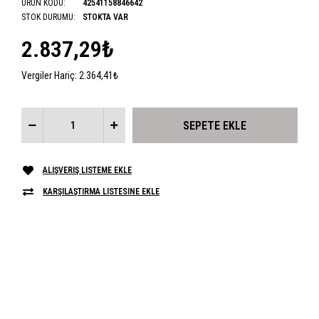
ÜRÜN KODU:
42541158846642
STOK DURUMU:
STOKTA VAR
2.837,29₺
Vergiler Hariç:
2.364,41₺
ALIŞVERIŞ LISTEME EKLE
KARŞILAŞTIRMA LISTESINE EKLE