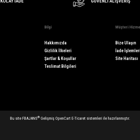
KOLAY İADE
GÜVENLI ALIŞVERIŞ
Bilgi
Müşteri Hizme
Hakkımızda
Bize Ulaşın
Gizlilik İlkeleri
İade İşlemler
Şartlar & Koşullar
Site Haritası
Teslimat Bilgileri
®
Bu site FBAJANS
Gelişmiş
OpenCart E-Ticaret
sistemleri ile hazırlanmıştır.