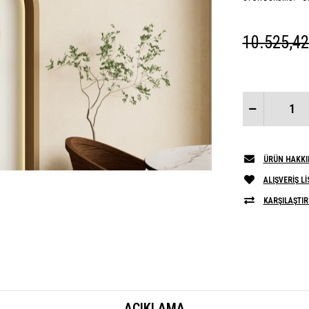
10.525,4
ÜRÜN HAKKI
ALIŞVERIŞ L
KARŞILAŞTIR
AÇIKLAMA