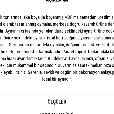
ak tonlarında lake boya ile boyanmış MDF malzemeden üretilmiş b
l olarak tasarlanmış oymalar, merkeze doğru kayarak ürüne derinl
. Aynanın ortasında yer alan daire şeklindeki ayna, ürüne odak 
 Daire şeklindeki ayna, kristal berraklığında yansımalar sunar
tadır. Serenia’nın üzerindeki oymalar, doğanın organik ve zarif 
huzurlu bir atmosfer katmaktadır. Pastel toprak tonlarındaki la
ama hissi uyandırmaktadır. Bu dekoratif ayna, evinizi, ofisinizi v
ek için mükemmel bir seçimdir. Duvarınıza asarak mekanınıza s
kleyebilirsiniz. Serenia, zevkli ve özgün bir dekorasyon anlayışı
ideal bir aynadır.
ÖLÇÜLER