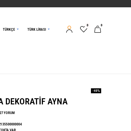
0
0
TÜRKÇE
TÜRK LIRASI
-40%
A DEKORATIF AYNA
27 YORUM
2135500000004
TOKTA VAR