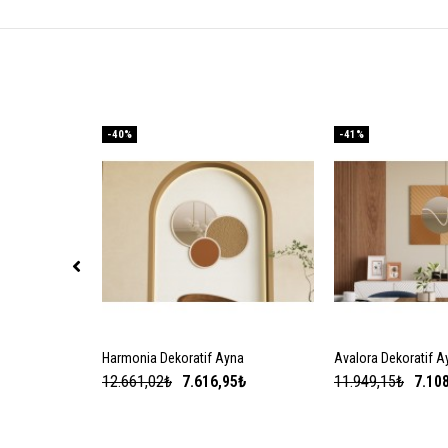
-40%
-41%
Harmonia Dekoratif Ayna
SEPETE EKLE
Avalora Dekoratif A
SEPETE
12.661,02₺
7.616,95₺
11.949,15₺
7.10