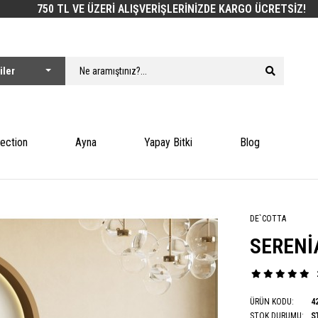
750 TL VE ÜZERİ ALIŞVERİŞLERİNİZDE KARGO ÜCRETSİZ!
lection
Ayna
Yapay Bitki
Blog
DE`COTTA
SERENI
ÜRÜN KODU:
4
STOK DURUMU:
S