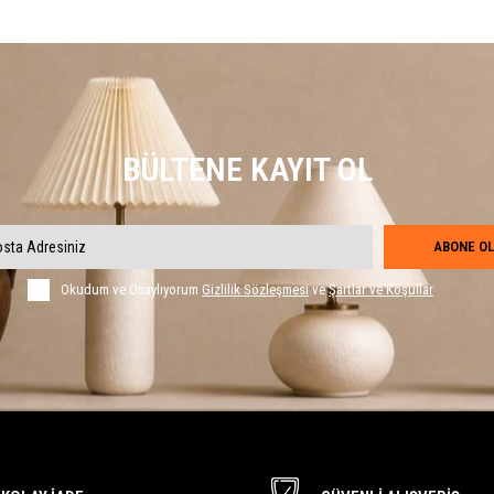
BÜLTENE KAYIT OL
ABONE OL
Okudum ve Onaylıyorum
Gizlilik Sözleşmesi
ve
Şartlar ve Koşullar