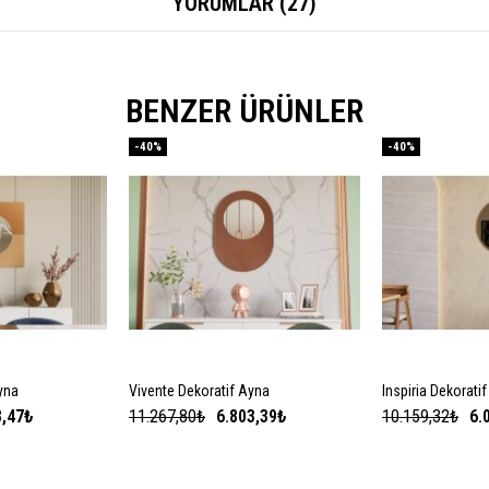
YORUMLAR (27)
BENZER ÜRÜNLER
-40%
-40%
yna
 EKLE
Vivente Dekoratif Ayna
SEPETE EKLE
Inspiria Dekorati
SEPE
8,47₺
11.267,80₺
6.803,39₺
10.159,32₺
6.