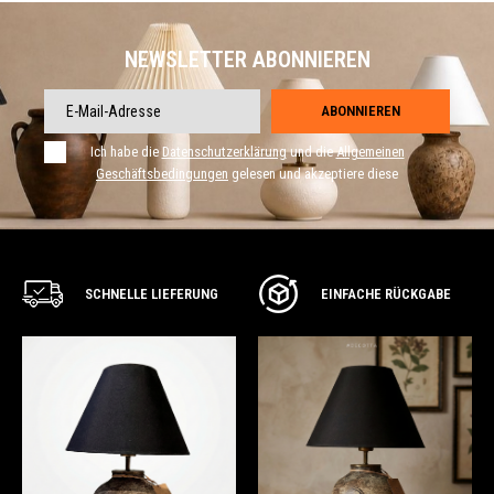
NEWSLETTER ABONNIEREN
ABONNIEREN
Ich habe die
Datenschutzerklärung
und die
Allgemeinen
Geschäftsbedingungen
gelesen und akzeptiere diese
SCHNELLE LIEFERUNG
EINFACHE RÜCKGABE
SICHERES
EINKAUFEN