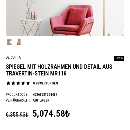
DE`COTTA
-20%
SPIEGEL MIT HOLZRAHMEN UND DETAIL AUS
TRAVERTIN-STEIN MR116
0 BEWERTUNGEN
PRODUKTCODE:
42363531564417
VERFÜGBARKEIT:
AUF LAGER
5,074.58₺
6,355.93₺