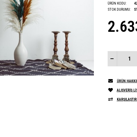
ÜRÜN KODU:
4
STOK DURUMU:
S
2.63
ÜRÜN HAKKI
ALIŞVERIŞ L
KARŞILAŞTIR