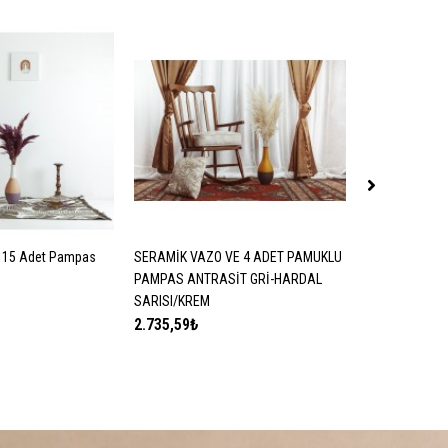
 15 Adet Pampas
TE EKLE
SERAMİK VAZO VE 4 ADET PAMUKLU
SEPETE EKLE
SERAMİK VAZ
SE
PAMPAS ANTRASİT GRİ-HARDAL
PAMPAS BEY
SARISI/KREM
2.735,59₺
2.735,59₺