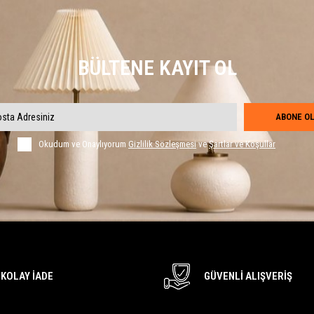
BÜLTENE KAYIT OL
ABONE OL
Okudum ve Onaylıyorum
Gizlilik Sözleşmesi
ve
Şartlar ve Koşullar
KOLAY İADE
GÜVENLI ALIŞVERIŞ